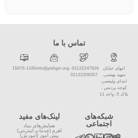
تماس با ما
انتهای خیابان
02122247826 -
info@pishgiri.org
15875-1185
شهید بهشتی،
02122208357
ابتدای ولیعصر،
کوچه پردیس ،
پلاک 5، واحد 11
شبکه‌های
لینک‌های مفید
اجتماعی
همایش‌های بنیاد
اهرم (خدمات اینترنتی)
پیش آموز (آموزش)