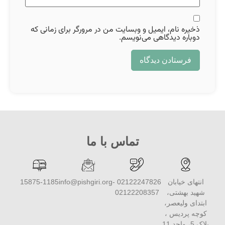
ذخیره نام، ایمیل و وبسایت من در مرورگر برای زمانی که
دوباره دیدگاهی می‌نویسم.
تماس با ما
انتهای خیابان
02122247826 -
info@pishgiri.org
15875-1185
شهید بهشتی،
02122208357
ابتدای ولیعصر،
کوچه پردیس ،
پلاک 5، واحد 11