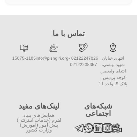
تماس با ما
انتهای خیابان
02122247826 -
info@pishgiri.org
15875-1185
شهید بهشتی،
02122208357
ابتدای ولیعصر،
کوچه پردیس ،
پلاک 5، واحد 11
شبکه‌های
لینک‌های مفید
اجتماعی
همایش‌های بنیاد
اهرم (خدمات اینترنتی)
پیش آموز (آموزش)
وزارت کشور