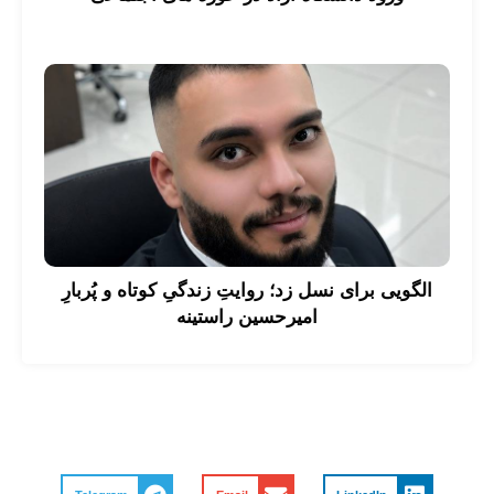
الگویی برای نسل زد؛ روایتِ زندگیِ کوتاه و پُربارِ
امیرحسین راستینه