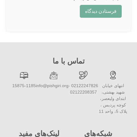
تماس با ما
انتهای خیابان
02122247826 -
info@pishgiri.org
15875-1185
شهید بهشتی،
02122208357
ابتدای ولیعصر،
کوچه پردیس ،
پلاک 5، واحد 11
شبکه‌های
لینک‌های مفید