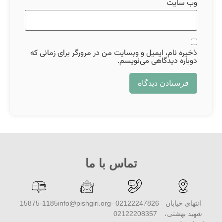
وب‌ سایت
ذخیره نام، ایمیل و وبسایت من در مرورگر برای زمانی که
دوباره دیدگاهی می‌نویسم.
تماس با ما
انتهای خیابان
02122247826 -
info@pishgiri.org
15875-1185
شهید بهشتی،
02122208357