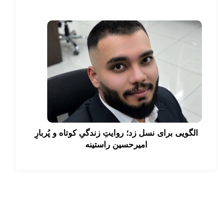
الگویی برای نسل زد؛ روایتِ زندگیِ کوتاه و پُربارِ
امیرحسین راستینه