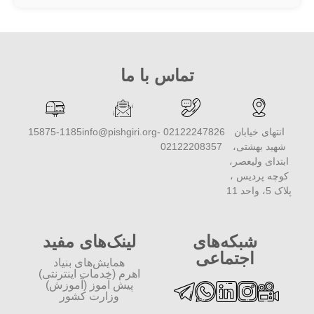
تماس با ما
انتهای خیابان
02122247826 -
info@pishgiri.org
15875-1185
شهید بهشتی،
02122208357
ابتدای ولیعصر،
کوچه پردیس ،
پلاک 5، واحد 11
شبکه‌های
لینک‌های مفید
اجتماعی
همایش‌های بنیاد
اهرم (خدمات اینترنتی)
پیش آموز (آموزش)
وزارت کشور