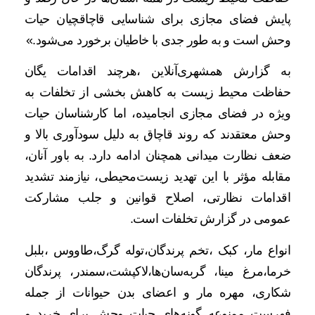
پایش فضای مجازی برای شناسایی قاچاقچیان حیات
وحش است و به طور جدی با خاطیان برخورد می‌شود.»
به گزارش همشهری‌آنلاین ،هرچند اقدامات یگان
حفاظت محیط زیست به کاهش بخشی از تخلفات به
ویژه در فضای مجازی انجامیده، اما کارشناسان حیات
وحش معتقدند که روند قاچاق به دلیل سودآوری بالا و
ضعف نظارت میدانی همچنان ادامه دارد. به باور آنان،
مقابله مؤثر با این تهدید زیست‌محیطی، نیازمند تشدید
اقدامات نظارتی، اصلاح قوانین و جلب مشارکت
عمومی در گزارش‌ تخلفات است.
انواع مار، کبک ،تخم پرندگان،توله گرگ،طاووس ،بلبل
خرما،مرغ مینا، گربه‌سان‌ها،لاکپشت‌،سمندر، پرندگان
شکاری، مهره مار و اعضای بدن حیوانات از جمله
فهرست ممنوعه گونه‌های حیات وحش برای خرید و