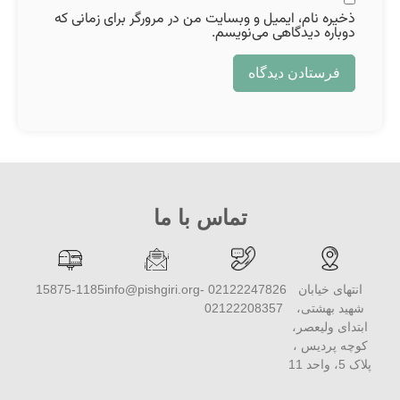
ذخیره نام، ایمیل و وبسایت من در مرورگر برای زمانی که
دوباره دیدگاهی می‌نویسم.
تماس با ما
انتهای خیابان
02122247826 -
info@pishgiri.org
15875-1185
شهید بهشتی،
02122208357
ابتدای ولیعصر،
کوچه پردیس ،
پلاک 5، واحد 11