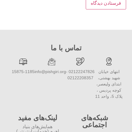
تماس با ما
انتهای خیابان
02122247826 -
info@pishgiri.org
15875-1185
شهید بهشتی،
02122208357
ابتدای ولیعصر،
کوچه پردیس ،
پلاک 5، واحد 11
شبکه‌های
لینک‌های مفید
اجتماعی
همایش‌های بنیاد
اهرم (خدمات اینترنتی)