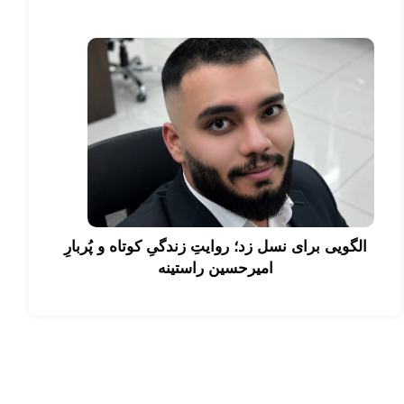
الگویی برای نسل زد؛ روایتِ زندگیِ کوتاه و پُربارِ
امیرحسین راستینه