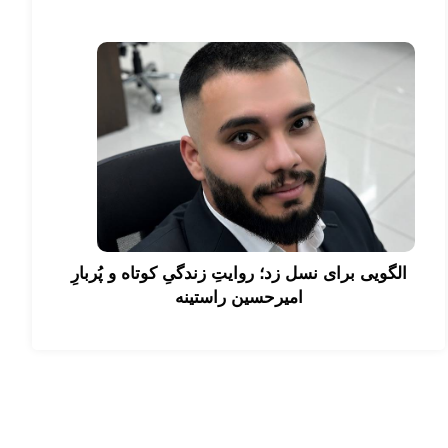
الگویی برای نسل زد؛ روایتِ زندگیِ کوتاه و پُربارِ
امیرحسین راستینه