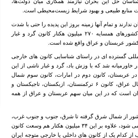
ناسان حل این بحران نیازمند همکاری میان دولت‌ها،
یت منابع طبیعی و بهبود شرایط زیست‌محیطی است.
رند و تمام آنها زمینه بروز این پدیده را حتی با شدت
بیشتری نسبت به ایران دارا هستند به طوری که در کشورهای همسایه ۲۷۰ میلیون هکتار کانون گرد و غبار
مللی گسترده ای در راستای شناسایی کانون های خارجی
ایی ٨ کانون گرد و غبار در خاورمیانه شد که با وزش باد، گرد و غبار ناشی از این
ر عربستان، کانون دوم در امارات، کانون سوم شمال
عربستان، کانون چهارم جنوب عراق، کانون پنجم شمال عراق، کانون ۶ ترکمنستان، ازبکستان، تاجیکستان و
 در ایران است که در این میان سهم عربستان و عراق از همه
ون هکتاری اطراف کشور از شمال شرق گرفته تا شرق، جنوب و جنوب غرب،
کشورهای حاشیه خلیج فارس و آسیای میانه را شامل می شود، علاوه بر این ۳۴ میلیون هکتار هم وسعت کانون
ز کدام یک از کانون های داخلی یا خارجی متوجه ایران