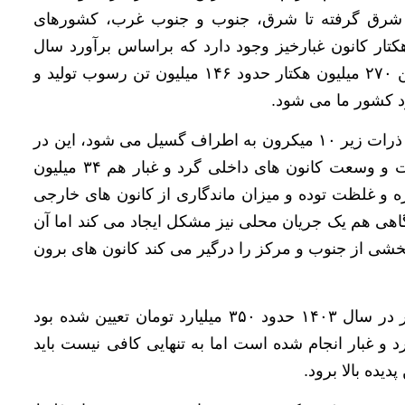
 شرق گرفته تا شرق، جنوب و جنوب غرب، کشورهای
س و آسیای میانه تقریبا ۲۷۰ میلیون هکتار کانون غبارخیز وجود دارد که براساس برآورد سال
۱۳۹۸ که البته اکنون در حال بازنگری آن هستیم، از این ۲۷۰ میلیون هکتار حدود ۱۴۶ میلیون تن رسوب تولید و
 کشور ما می شود.
وی ادامه داد: همچنین نزدیک به ۵۵۰ کیلوگرم در هکتار ذرات زیر ۱۰ میکرون به اطراف گسیل می شود، این در
حالیست که برای کشور ما این عدد ۱۲۲ کیلوگرم است و وسعت کانون های داخلی گرد و غبار هم ۳۴ میلیون
ه و غلظت توده و میزان ماندگاری از کانون های خارجی
هی هم یک جریان محلی نیز مشکل ایجاد می کند اما آن
شی از جنوب و مرکز را درگیر می کند کانون های برون
طهماسبی با اشاره به اینکه بودجه مقابله با گرد و غبار در سال ۱۴۰۳ حدود ۳۵۰ میلیارد تومان تعیین شده بود
 و غبار انجام شده است اما به تنهایی کافی نیست باید
دیده بالا برود.