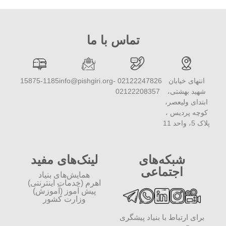
تماس با ما
انتهای خیابان
02122247826 -
info@pishgiri.org
15875-1185
شهید بهشتی،
02122208357
ابتدای ولیعصر،
کوچه پردیس ،
پلاک 5، واحد 11
شبکه‌های
لینک‌های مفید
اجتماعی
همایش‌های بنیاد
اهرم (خدمات اینترنتی)
پیش آموز (آموزش)
وزارت کشور
برای ارتباط با بنیاد پیشگری