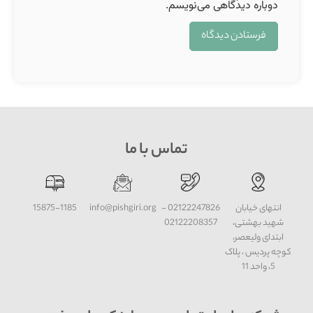
دوباره دیدگاهی می‌نویسم.
تماس با ما
انتهای خیابان
02122247826 -
info@pishgiri.org
15875-1185
شهید بهشتی،
02122208357
ابتدای ولیعصر،
کوچه پردیس ، پلاک
5، واحد 11