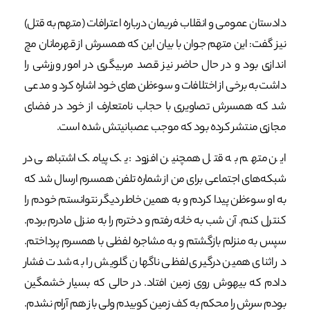
دادستان عمومی و انقلاب فریمان درباره اعترافات (متهم به قتل)
نیز گفت: این متهم جوان با بیان این که همسرش از قهرمانان مچ
اندازی بود و در حال حاضر نیز قصد مربیگری در امور ورزشی را
داشت به برخی از اختلافات و سوءظن های خود اشاره کرد و مدعی
شد که همسرش تصاویری با حجاب نامتعارف از خود در فضای
مجازی منتشر کرده بود که موجب عصبانیتش شده است.
این متهم به قتل همچنین افزود: یک پیامک اشتباهی در
شبکه‌های اجتماعی برای من از شماره تلفن همسرم ارسال شد که
به او سوءظن پیدا کردم و به همین خاطر دیگر نتوانستم خودم را
کنترل کنم. آن شب به خانه رفتم و دخترم را به منزل مادرم بردم.
سپس به منزلم بازگشتم و به مشاجره لفظی با همسرم پرداختم.
در اثنای همین درگیری لفظی ناگهان گلویش را به شدت فشار
دادم که بیهوش روی زمین افتاد. در حالی که بسیار خشمگین
بودم سرش را محکم به کف زمین کوبیدم ولی باز هم آرام نشدم.