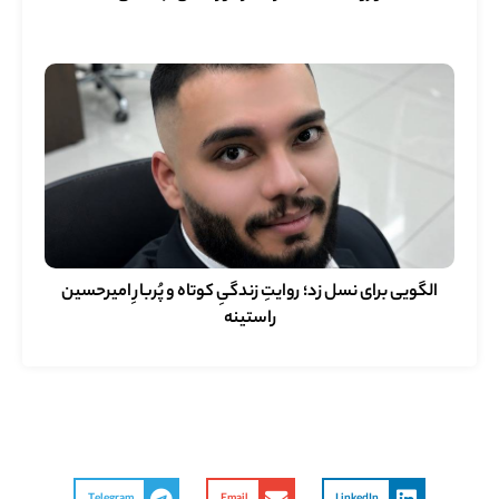
الگویی برای نسل زد؛ روایتِ زندگیِ کوتاه و پُربارِ امیرحسین
راستینه