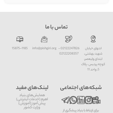
تماس با ما
انتهای خیابان
02122247826 -
info@pishgiri.org
15875-1185
شهید بهشتی،
02122208357
ابتدای ولیعصر،
کوچه پردیس ، پلاک
5، واحد 11
شبکه‌های اجتماعی
لینک‌های مفید
همایش‌های بنیاد
اهرم (خدمات اینترنتی)
پیش آموز (آموزش)
وزارت کشور
برای ارتباط با بنیاد پیشگری از