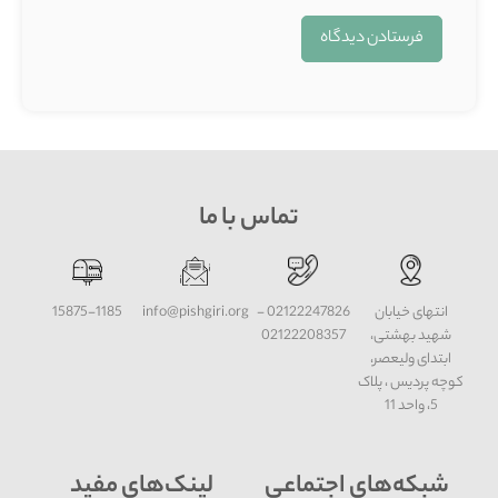
تماس با ما
انتهای خیابان
02122247826 -
info@pishgiri.org
15875-1185
شهید بهشتی،
02122208357
ابتدای ولیعصر،
کوچه پردیس ، پلاک
5، واحد 11
شبکه‌های اجتماعی
لینک‌های مفید