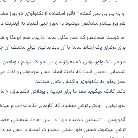
او به بی بی سی گفته: ” تأثیر استفاده از تکنولوژی در بروز م
هر روز بیشتر مشخص می‎شود و امروز حتی اعتیاد به اینترنت در پزشکی به عنوان یک اختلال شناخته می‎شود.”
اما درست همانطور که هم غذای سالم داریم، هم ابرغذا و هم 
برای برقرای یک ارتباط سالم با آن باید بدانیم انواع مختلف آن چه تأث
طراحی تکنولوژی‎هایی که تمرکزشان بر تحریک ترشح د
شیمیایی عصبی است که باعث ایجاد حس سرخوشی و لذت می‌شود 
مغز چطور به تکنولوژی واکنش نشان می‎دهد
دکتر کانگ می‎گوید مغز ما برای تجزیه و پردازش تکنولوژی ۶ ماده شیمیایی مختلف ترشح می‏کند.
سروتونین – وقتی ترشح می‏شود که کارهای خلاقانه انجام می‎دهیم، با دیگران در ارتباطیم و به ‎آن‏ها کمک می‏کنیم.
آندورفین – “تسکین دهنده درد” در بدن؛ ماده شیمیایی عصبی 