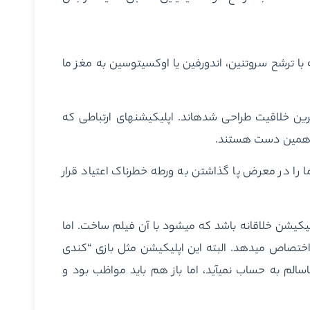
کنولوژی سالم آن نوع از فن‎آوری است که با ترشح سروتنین، اندورفین یا اوکسی‏توسین به مغز ما
نمونه‎های آن هم اپلیکیشن‏هایی هستند که برای مراقبه یا تمرین خلاقیت طراحی شده‎اند. اپلیکیشن‏های ارتباطی که
شما را در معرض پا گذاشتن به ورطه خطرناک اعتیاد قرار
کانگ می‏گوید: “تصور کنید فرزند شما عاشق کار کردن با یک اپلیکیشن خلاقانه باشد که می‎شود با آن فیلم ساخت. اما
او در این کار افراط می‏کند و ۶ یا ۷ ساعت از روز خود را به آن اختصاص می‎دهد. البته این اپلیکیشن مثل بازی “کندی
کراش” که فقط باعث ترشح دوپامین می‎شود، یک تکنولوژی ناسالم به حساب نمی‎آید، اما باز هم باید مواظب بود و