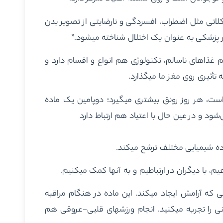
شکلاتی مثل اضطراب، افسردگی و نارضایتی از تصویر بدن
غذاهای ناسالم، تکنولوژی هم انواع و اقسام دارد و
یری روی مغز ما می‎گذارد.
وپامین است، هر روز رونق بیشتری می‏گیرد؛ دوپامین یک ماده
و در عین حال با اعتیاد هم ارتباط دارد
که آرامش ایجاد می‏کند. این ماده در هنگام مراقبه
ترشح می‎شود، همین طور وقتی حضور در لحظه و حس قدردانی را تجربه می‏کنید. انجام ورزش‎های قلبی-عروقی هم