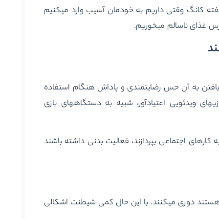
 ناسالم قرار دارد که به گفته کانگ وقتی داریم به خودمان آسیب وارد می‏کنیم
س غذای ناسالم می‏خوریم.
و می‎گوید: “موضوع مخربی که ما را واقعا نگران می‎کند، دست‎یافتن به آن حس رضایتمندی و پاداش هنگام استفاده
از این تکنولوژی‎هاست. هرزه‎نگاری، زورگیری سایبری، قمار، بازی‎های ویدئویی اعتیادآور، شبیه به دستگاه‎های بازی
، به کارهای اجتماعی بپردازند، فعالیت بدنی داشته باشند
 چیزهایی که مخرب هستند دوری می‏کنند. با این حال کمی شیطنت اشکالی