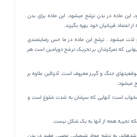
رد، این ماده در بدن ترشح می‏شود. این ماده برای بدن
از اعتماد قربانیان خود بهره بگیرند.
لذت می‏شود . ترشح این ماده در ما حس رضایتمندی
بوجود می‎آورد اما می‎تواند اعتیادآور هم باشد. طراحی تکنولوژی‎هایی که تمرکزشان بر تحریک ترشح دوپامین است هر
آدرنالین – این ماده به دلیل تأثیرش در مهار واکنش‎های ما در موقعیت‎های جنگ و گریز معروف است. آدرنالین علاوه بر
کورتیزول – این ماده شیمیایی عصبی نماد افراد مضطرب و کم‏خواب است؛ آن‎هایی که سرشان به شدت شلوغ است و
 آن‎ها به یک شکل نیست.
اپلیکیشن‎هایی که برای آرامش، ورزش و تمرین خلاقیت طراحی شده‎اند، به ترشح مواد شیمیایی عصبی مفید در بدن