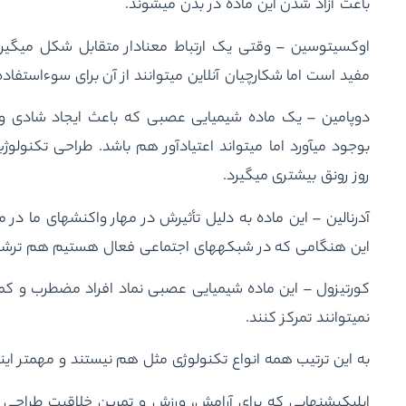
باعث آزاد شدن این ماده در بدن می‎شوند.
اوکسی‎توسین – وقتی یک ارتباط معنادار متقابل شکل می‏گی
مفید است اما شکارچیان آنلاین می‏توانند از آن برای سوءاستفاده 
دوپامین – یک ماده شیمیایی عصبی که باعث ایجاد شادی و 
روز رونق بیشتری می‏گیرد.
این هنگامی که در شبکه‎های اجتماعی فعال هستیم هم ترشح می‏شود.
نمی‎توانند تمرکز کنند.
به این ترتیب همه انواع تکنولوژی مثل هم نیستند و مهم‏تر اینکه تجربه همه از