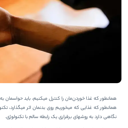
همانطور که غذا خوردن‌مان را کنترل می‎کنیم، باید حواس‎مان به میزان تکنولوژی دریافتی‏مان هم باشد
نگاهی دارد به روش‎های برقراری یک رابطه سالم با تکنولوژی.