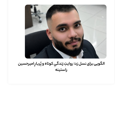
الگویی برای نسل زد؛ روایتِ زندگیِ کوتاه و پُربارِ امیرحسین
راستینه